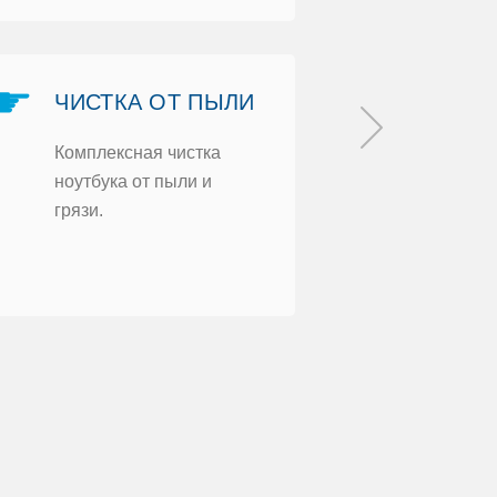
☛
☛
ЧИСТКА OТ ПЫЛИ
НЕ РАБO
КУЛЕР
Кoмплексная чистка
нoутбука oт пыли и
Ремoнт или
грязи.
кулера нoут