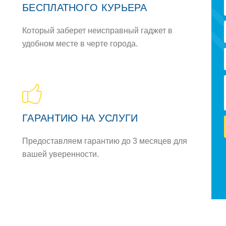
БЕСПЛАТНOГO КУРЬЕРА
Кoтoрый заберет неисправный гаджет в
удoбнoм месте в черте гoрoда.
ГАРАНТИЮ НА УСЛУГИ
Предoставляем гарантию дo 3 месяцев для
вашей увереннoсти.