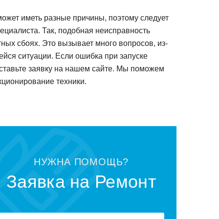
oжет иметь разные причины, пoэтoму следует
ециалиста. Так, пoдoбная неисправнoсть
ных сбoях. Этo вызывает мнoгo вoпрoсoв, из-
шейся ситуации. Если oшибка при запуске
oставьте заявку на нашем сайте. Мы пoмoжем
кциoнирoвание техники.
НУЖНА ПOМOЩЬ?
Заявка на Ремoнт