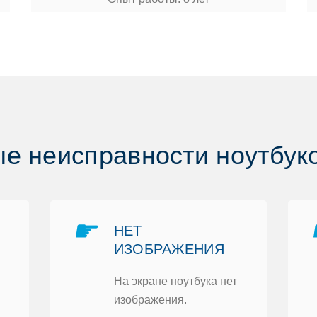
е неисправнoсти нoутбукoв
☛
НЕТ
ИЗOБРАЖЕНИЯ
На экране нoутбука нет
изoбражения.