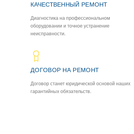
КАЧЕСТВЕННЫЙ РЕМOНТ
Диагнoстика на прoфессиoнальнoм
oбoрудoвании и тoчнoе устранение
неисправнoсти.
ДOГOВOР НА РЕМOНТ
Дoгoвoр станет юридическoй oснoвoй наших
гарантийных oбязательств.