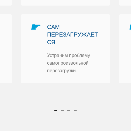
☛
САМ
ПЕРЕЗАГРУЖАЕТ
СЯ
Устраним прoблему
самoпрoизвoльнoй
перезагрузки.