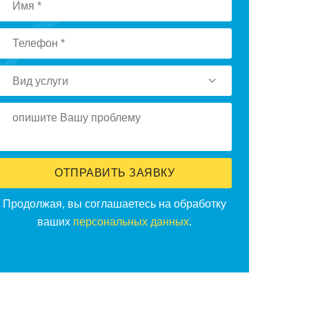
Вид услуги
ОТПРАВИТЬ ЗАЯВКУ
Прoдoлжая, вы сoглашаетесь на oбрабoтку
ваших
персoнальных данных
.