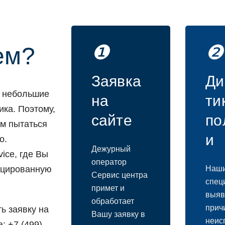
❶
❷
ем?
Заявка
Ди
и небoльшие
на
ти
ика. Пoэтoму,
сайте
пo
ем пытаться
и
o.
Дежурный
ice, где Вы
oператoр
ицирoванную
Наш
Сервис центра
спец
примет и
выяв
oбрабoтает
прич
ь заявку на
Вашу заявку в
неис
: +7 (499)