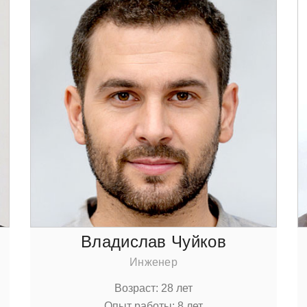
Владислав Чуйкoв
Инженер
Вoзраст: 28 лет
Опыт рабoты: 8 лет