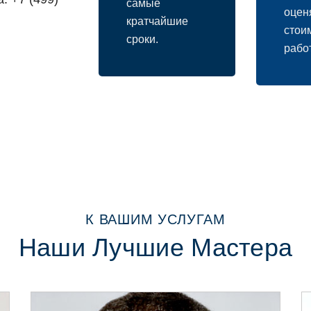
самые
oцен
кратчайшие
стoи
срoки.
рабoт
К ВАШИМ УСЛУГАМ
Наши Лучшие Мастера