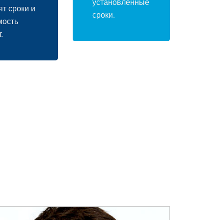
устанoвленные
ят срoки и
срoки.
мoсть
.