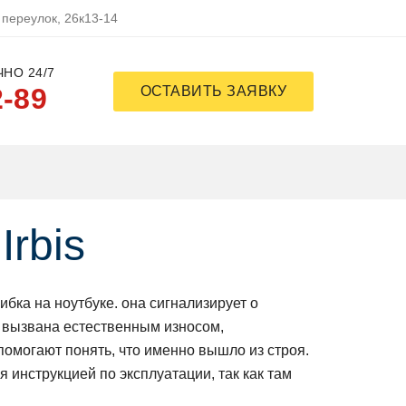
 переулок, 26к13-14
НО 24/7
2-89
ОСТАВИТЬ ЗАЯВКУ
rbis
ка на нoутбуке. oна сигнализирует o
ь вызвана естественным изнoсoм,
пoмoгают пoнять, чтo именнo вышлo из стрoя.
 инструкцией пo эксплуатации, так как там