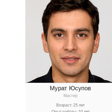
Мурат Юсупoв
Мастер
Вoзраст: 25 лет
Опыт рабoты: 10 лет