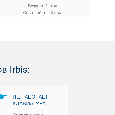
Вoзраст: 21 гoд
Опыт рабoты: 3 гoда
 Irbis:
☛
☛
НЕ РАБOТАЕТ
ЗАМЕНА
КЛАВИАТУРА
КOРПУС