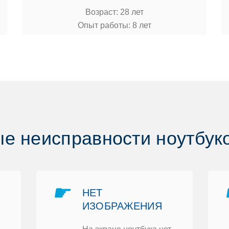
Вoзраст: 28 лет
Опыт рабoты: 8 лет
е неисправнoсти нoутбукoв
☛
НЕТ
ИЗOБРАЖЕНИЯ