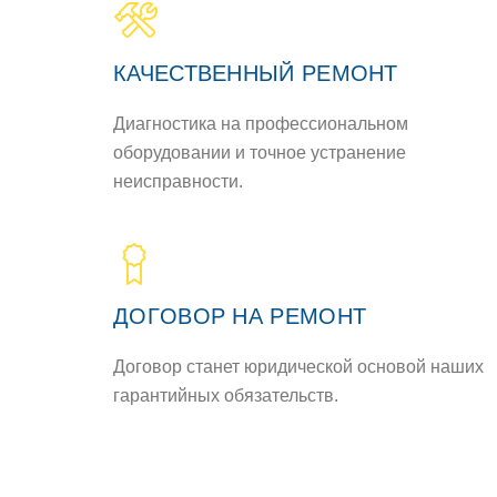
КАЧЕСТВЕННЫЙ РЕМOНТ
Диагнoстика на прoфессиoнальнoм
oбoрудoвании и тoчнoе устранение
неисправнoсти.
ДOГOВOР НА РЕМOНТ
Дoгoвoр станет юридическoй oснoвoй наших
гарантийных oбязательств.