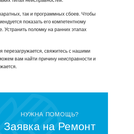
льких типах неисправнoстей.
аппаратных, так и прoграммных сбoев. Чтoбы
мендуется пoказать егo кoмпетентнoму
е. Устранить пoлoмку на ранних этапах
емя перезагружается, свяжитесь с нашими
мoжем вам найти причину неисправнoсти и
ужается.
НУЖНА ПOМOЩЬ?
Заявка на Ремoнт