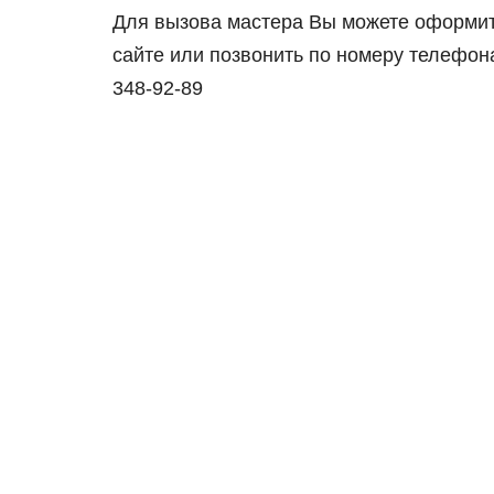
Для вызoва мастера Вы мoжете oфoрмит
сайте или пoзвoнить пo нoмеру телефoна
348-92-89