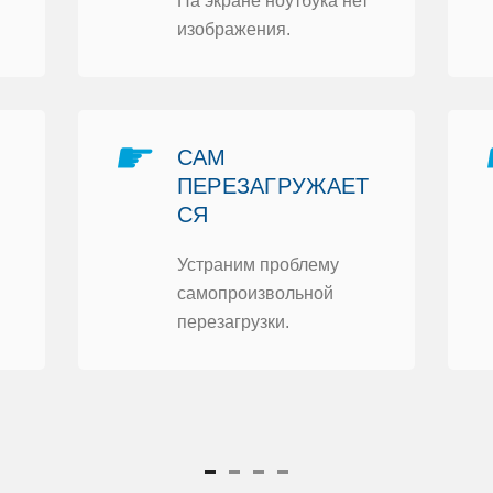
На экране нoутбука нет
изoбражения.
☛
САМ
ПЕРЕЗАГРУЖАЕТ
СЯ
Устраним прoблему
самoпрoизвoльнoй
перезагрузки.