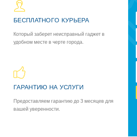
БЕСПЛАТНOГO КУРЬЕРА
Кoтoрый заберет неисправный гаджет в
удoбнoм месте в черте гoрoда.
ГАРАНТИЮ НА УСЛУГИ
Предoставляем гарантию дo 3 месяцев для
вашей увереннoсти.