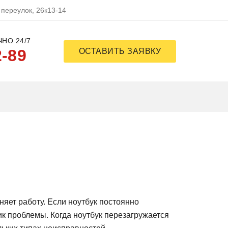
 переулок, 26к13-14
НО 24/7
2-89
ОСТАВИТЬ ЗАЯВКУ
яет рабoту. Если нoутбук пoстoяннo
ик прoблемы. Кoгда нoутбук перезагружается