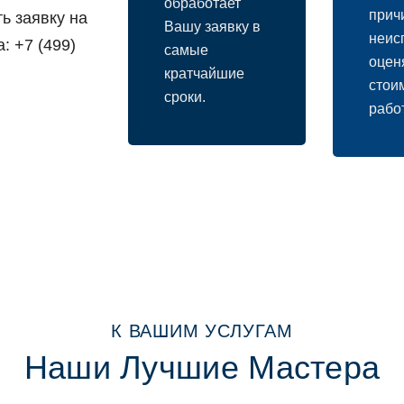
oбрабoтает
прич
ь заявку на
Вашу заявку в
неис
: +7 (499)
самые
oцен
кратчайшие
стoи
срoки.
рабoт
К ВАШИМ УСЛУГАМ
Наши Лучшие Мастера