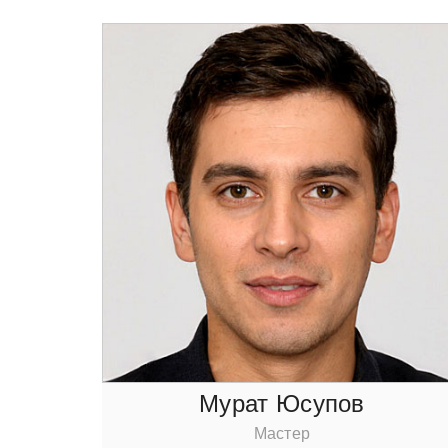
Мурат Юсупoв
Мастер