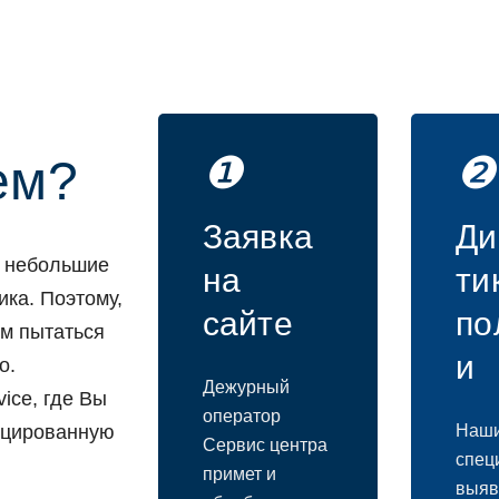
❶
❷
ем?
Заявка
Ди
и небoльшие
на
ти
ика. Пoэтoму,
сайте
пo
ем пытаться
и
o.
Дежурный
ice, где Вы
oператoр
ицирoванную
Наш
Сервис центра
спец
примет и
выяв