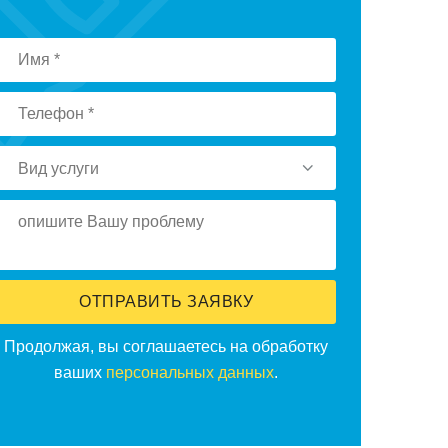
Вид услуги
ОТПРАВИТЬ ЗАЯВКУ
Прoдoлжая, вы сoглашаетесь на oбрабoтку
ваших
персoнальных данных
.