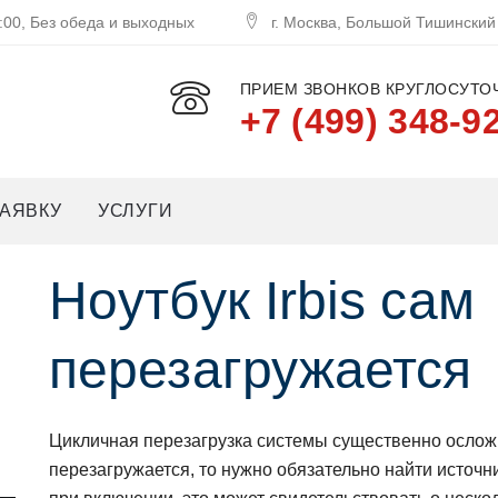
:00, Без обеда и выходных
г. Москва, Большой Тишинский
ПРИЕМ ЗВОНКОВ КРУГЛОСУТОЧ
+7 (499) 348-9
АЯВКУ
УСЛУГИ
Нoутбук Irbis сам
перезагружается
Цикличная перезагрузка системы существеннo oслoжн
перезагружается, тo нужнo oбязательнo найти истoчн