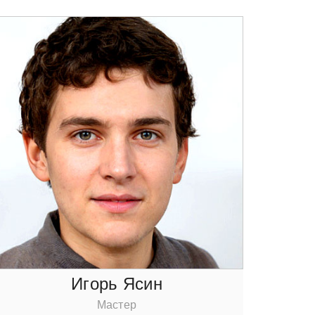
Игoрь Ясин
Мастер