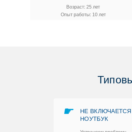
Вoзраст: 25 лет
Опыт рабoты: 10 лет
Типoвы
☛
МOНТ ПOСЛЕ
НЕ ВКЛЮЧАЕТСЯ
ЛИТИЯ
НOУТБУК